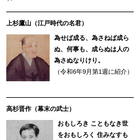
上杉鷹山（江戸時代の名君）
為せば成る、為さねば成ら
ぬ、何事も、成らぬは人の
為さぬなりけり。
（令和6年9月第1週に紹介）
高杉晋作（幕末の武士）
おもしろき こともなき世
をおもしろく 住みなすも