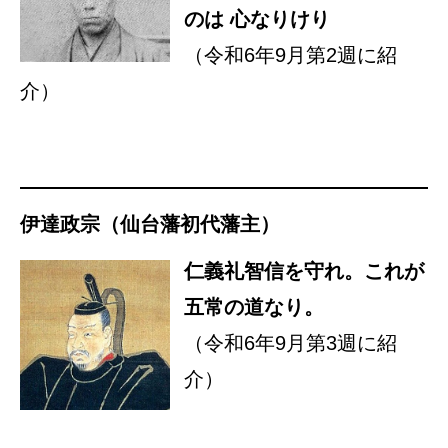
のは 心なりけり
（令和6年9月第2週に紹
介）
伊達政宗（仙台藩初代藩主）
仁義礼智信を守れ。これが
五常の道なり。
（令和6年9月第3週に紹
介）